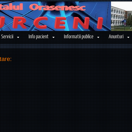
Servicii
Info pacient
Informatii publice
Anunturi
tare: