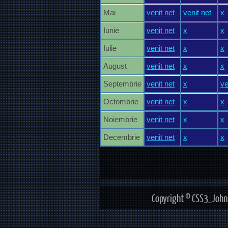
Mai
venit net
venit net
x
Iunie
venit net
x
x
Iulie
venit net
x
x
August
venit net
x
x
Septembrie
venit net
x
ve
Octombrie
venit net
x
x
Noiembrie
venit net
x
x
Decembrie
venit net
x
x
Copyright © CSS3_John 