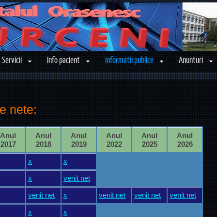
Servicii
Info pacient
Informatii publice
Anunturi
re nete:
Anul
Anul
Anul
Anul
Anul
Anul
2017
2018
2019
2022
2025
2026
x
x
x
venit net
venit net
x
venit net
venit net
venit net
x
x