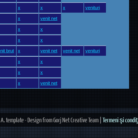
x
x
x
venituri
x
venit net
x
x
x
x
nit brut
x
venit net
venit net
venituri
x
x
x
x
x
venit net
A. template - Design from Gorj Net Creative Team |
Termeni şi condiţi