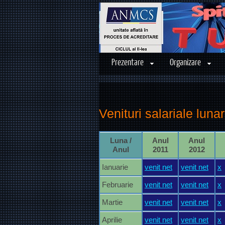
Prezentare
Organizare
Venituri salariale luna
Luna /
Anul
Anul
Anul
2011
2012
Ianuarie
venit net
venit net
x
Februarie
venit net
venit net
x
Martie
venit net
venit net
x
Aprilie
venit net
venit net
x