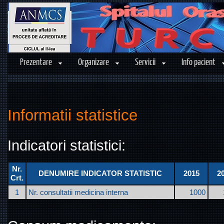
Prezentare
Organizare
Servicii
Info pacient
Informatii statistice
Indicatori statistici:
Nr.
DENUMIRE INDICATOR STATISTIC
2015
2
Crt.
1
Nr. consultatii medicina interna
1000