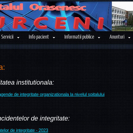
Servicii
Info pacient
Informatii publice
Anunturi
a:
atea institutionala:
ende de integritate organizationala la nivelul spitalului
identelor de integritate:
elor de integritate - 2023